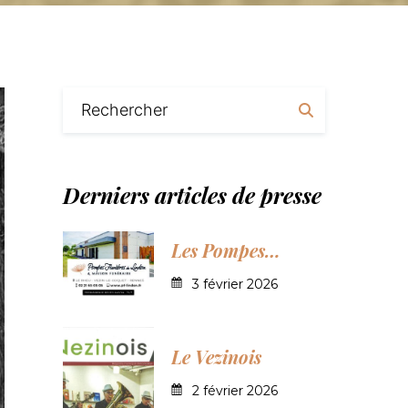
Derniers
articles
de
presse
Les Pompes
Funèbres du
3 février 2026
Lindon s’installent
au plus près des
Le Vezinois
familles
2 février 2026