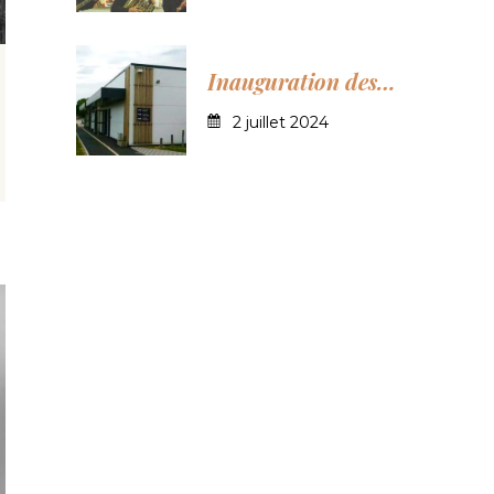
Inauguration des
Pompes funèbres
2 juillet 2024
du Lindon au Rheu