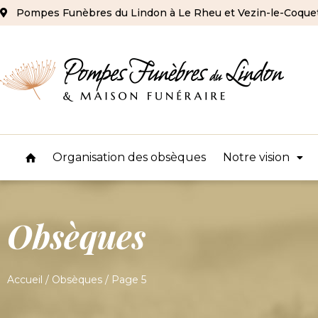
Pompes Funèbres du Lindon à Le Rheu et Vezin-le-Coquet 
Organisation des obsèques
Notre vision

Obsèques
Accueil
/
Obsèques
/
Page 5