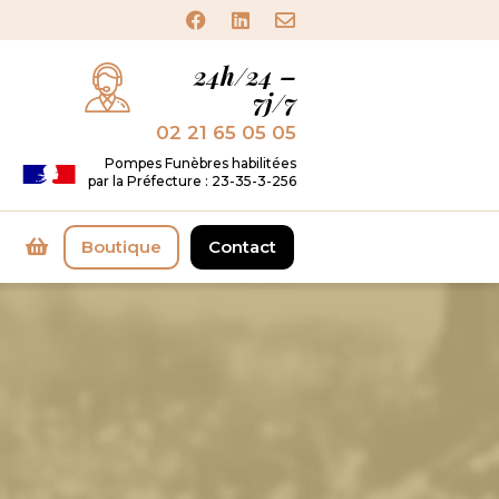
24h/24 –
7j/7
02 21 65 05 05
Pompes Funèbres habilitées
par la Préfecture : 23-35-3-256
Boutique
Contact